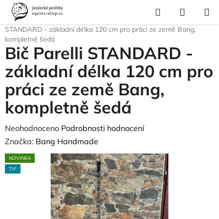
Přejít
Hledat
NÁKUP
na
Domů
/
Pro koně
/
Horsemanship
/
Mrkvové hůlky
/
Bič Parelli
KOŠÍK
obsah
STANDARD - základní délka 120 cm pro práci ze země Bang,
kompletně šedá
Bič Parelli STANDARD -
základní délka 120 cm pro
práci ze země Bang,
kompletně šedá
Průměrné
Neohodnoceno
Podrobnosti hodnocení
hodnocení
Značka:
Bang Handmade
produktu
NOVINKA
je
TIP
0,0
z
5