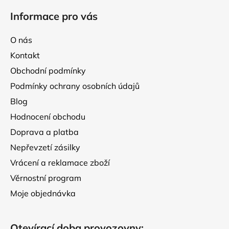
á
Informace pro vás
p
a
O nás
t
Kontakt
í
Obchodní podmínky
Podmínky ochrany osobních údajů
Blog
Hodnocení obchodu
Doprava a platba
Nepřevzetí zásilky
Vrácení a reklamace zboží
Věrnostní program
Moje objednávka
Otevírací doba provozovny: