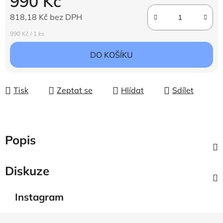
990 Kč
818,18 Kč bez DPH
Měrná cena:
990 Kč / 1 ks
DO KOŠÍKU
Tisk
Zeptat se
Hlídat
Sdílet
Popis
Diskuze
Instagram
Z