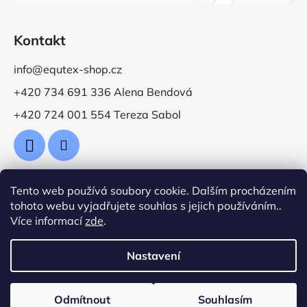
Kontakt
info@equtex-shop.cz
+420 734 691 336 Alena Bendová
+420 724 001 554 Tereza Sabol
Tento web používá soubory cookie. Dalším procházením
Přijímáme online platby
tohoto webu vyjadřujete souhlas s jejich používáním..
Více informací
zde
.
Nastavení
Vytvořil Shoptet
Odmítnout
Souhlasím
Copyright 2026
Jezdecké potřeby EquTex
. Všechna