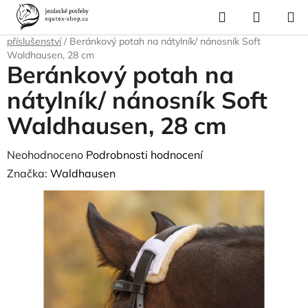
Přejít
Hledat
NÁKUP
na
Domů
/
Pro koně
/
Sedla a příslušenství
/
Obaly a potahy na sedla a
KOŠÍK
obsah
příslušenství
/
Beránkový potah na nátylník/ nánosník Soft
Waldhausen, 28 cm
Beránkový potah na
nátylník/ nánosník Soft
Waldhausen, 28 cm
Průměrné
Neohodnoceno
Podrobnosti hodnocení
hodnocení
Značka:
Waldhausen
produktu
je
0,0
z
5
hvězdiček.