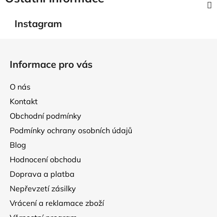
Instagram
Z
á
Informace pro vás
p
a
O nás
t
Kontakt
í
Obchodní podmínky
Podmínky ochrany osobních údajů
Blog
Hodnocení obchodu
Doprava a platba
Nepřevzetí zásilky
Vrácení a reklamace zboží