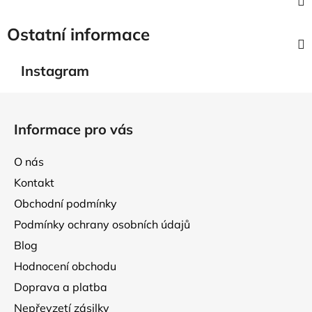
Ostatní informace
Instagram
Z
á
Informace pro vás
p
a
O nás
t
Kontakt
í
Obchodní podmínky
Podmínky ochrany osobních údajů
Blog
Hodnocení obchodu
Doprava a platba
Nepřevzetí zásilky