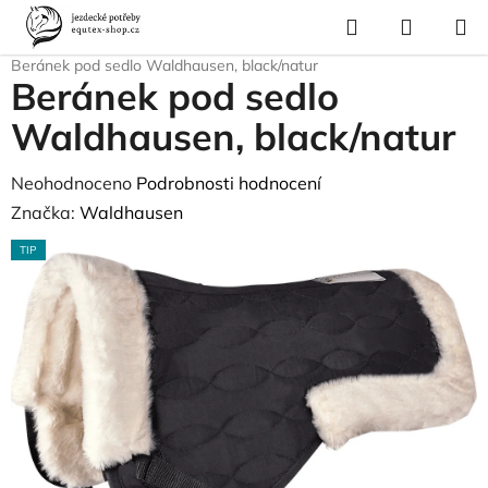
Přejít
Hledat
NÁKUP
na
Domů
/
Pro koně
/
Sedla a příslušenství
/
Tlumící podložky pod sedlo
/
KOŠÍK
obsah
Beránek pod sedlo Waldhausen, black/natur
Beránek pod sedlo
Waldhausen, black/natur
Průměrné
Neohodnoceno
Podrobnosti hodnocení
hodnocení
Značka:
Waldhausen
produktu
TIP
je
0,0
z
5
hvězdiček.