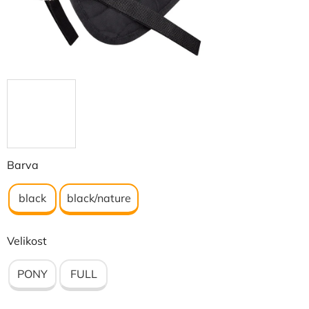
Barva
black
black/nature
Velikost
PONY
FULL