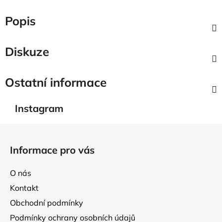
Popis
Diskuze
Ostatní informace
Instagram
Z
á
Informace pro vás
p
a
O nás
t
Kontakt
í
Obchodní podmínky
Podmínky ochrany osobních údajů