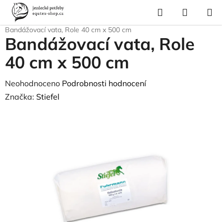
Přejít
Hledat
NÁKUP
na
Domů
/
Pro koně
/
Zdravotní materiál, masti
/
Desinfekce, zranění
/
KOŠÍK
obsah
Bandážovací vata, Role 40 cm x 500 cm
Bandážovací vata, Role
40 cm x 500 cm
Průměrné
Neohodnoceno
Podrobnosti hodnocení
hodnocení
Značka:
Stiefel
produktu
je
0,0
z
5
hvězdiček.