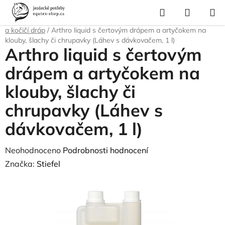
Přejít
Hledat
NÁKUP
na
Domů
/
Krmivo a vitamíny
/
Vitamíny a minerály
/
Kloubní výživa
/
Čertův
KOŠÍK
obsah
a kočičí dráp
/
Arthro liquid s čertovým drápem a artyčokem na
klouby, šlachy či chrupavky (Láhev s dávkovačem, 1 l)
Arthro liquid s čertovým
drápem a artyčokem na
klouby, šlachy či
chrupavky (Láhev s
dávkovačem, 1 l)
Průměrné
Neohodnoceno
Podrobnosti hodnocení
hodnocení
Značka:
Stiefel
produktu
je
0,0
z