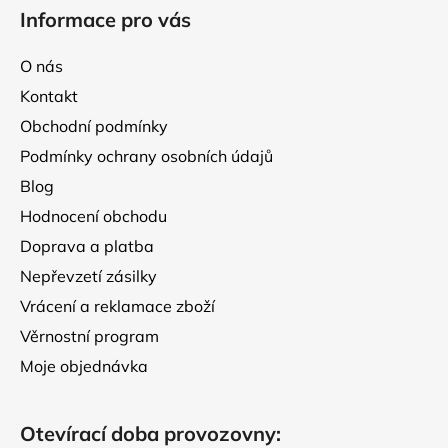
á
Informace pro vás
p
a
O nás
t
Kontakt
í
Obchodní podmínky
Podmínky ochrany osobních údajů
Blog
Hodnocení obchodu
Doprava a platba
Nepřevzetí zásilky
Vrácení a reklamace zboží
Věrnostní program
Moje objednávka
Otevírací doba provozovny: