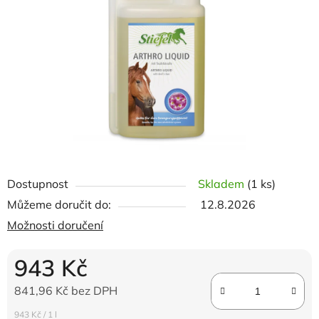
5
hvězdiček.
Dostupnost
Skladem
(1 ks)
Můžeme doručit do:
12.8.2026
Možnosti doručení
943 Kč
841,96 Kč bez DPH
Měrná cena:
943 Kč / 1 l