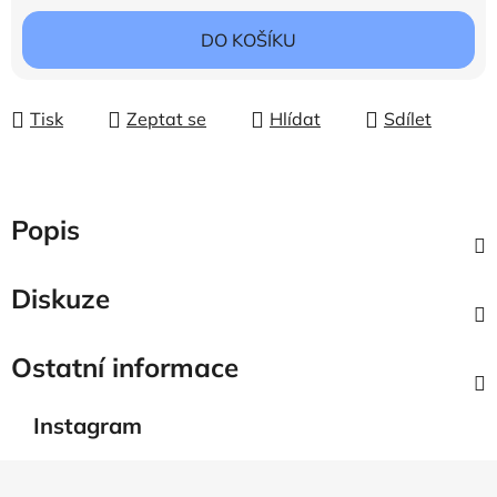
DO KOŠÍKU
Tisk
Zeptat se
Hlídat
Sdílet
Popis
Diskuze
Ostatní informace
Instagram
Z