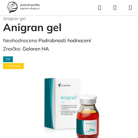
Přejít
Hledat
NÁKUP
na
Domů
/
Pro koně
/
Zdravotní materiál, masti
/
Desinfekce, zranění
/
KOŠÍK
obsah
Anigran gel
Anigran gel
Průměrné
Neohodnoceno
Podrobnosti hodnocení
hodnocení
Značka:
Geloren HA
produktu
TIP
je
VÝPRODEJ
0,0
z
5
hvězdiček.