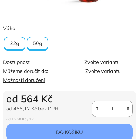
Váha
22g
50g
Dostupnost
Zvolte variantu
Můžeme doručit do:
Zvolte variantu
Možnosti doručení
od
564 Kč
od
466,12 Kč
bez DPH
Měrná cena:
od 16,60 Kč / 1 g
DO KOŠÍKU