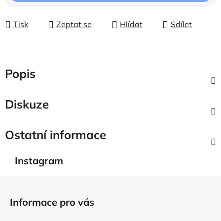
Tisk
Zeptat se
Hlídat
Sdílet
Popis
Diskuze
Ostatní informace
Instagram
Z
á
Informace pro vás
p
a