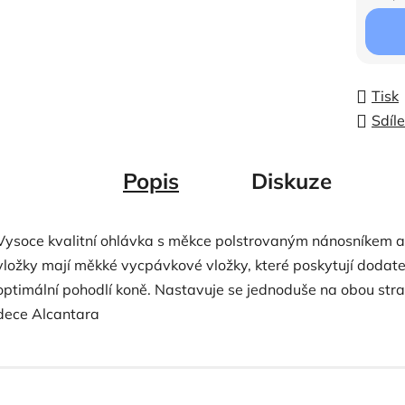
Měrná c
Tisk
Sdíle
Popis
Diskuze
Vysoce kvalitní ohlávka s měkce polstrovaným nánosníkem a 
vložky mají měkké vycpávkové vložky, které poskytují dodatečn
optimální pohodlí koně. Nastavuje se jednoduše na obou stran
dece Alcantara