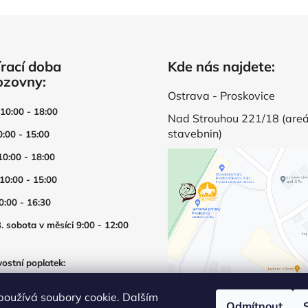
rací doba
Kde nás najdete:
ozovny:
Ostrava - Proskovice
 10:00 - 18:00
Nad Strouhou 221/18 (areá
stavebnin)
0:00 - 15:00
10:00 - 18:00
 10:00 - 15:00
0:00 - 16:30
. sobota v měsíci 9:00 - 12:00
ostní poplatek:
í prodejny mimo otevírací dobu
používá soubory cookie. Dalším
Odmítnout