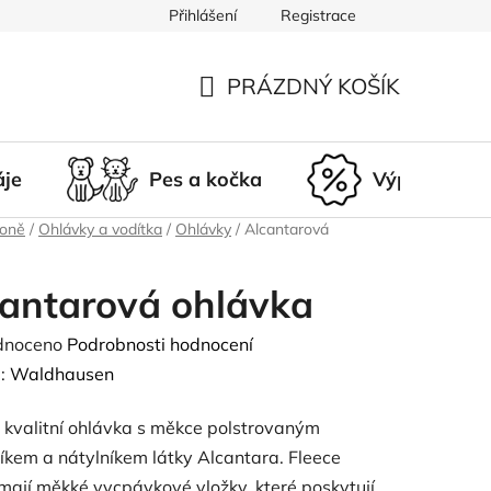
Přihlášení
Registrace
du
Doprava a platba
Nepřevzetí zásilky
Vrácení a r
PRÁZDNÝ KOŠÍK
NÁKUPNÍ
KOŠÍK
áje
Pes a kočka
Výprodej
koně
/
Ohlávky a vodítka
/
Ohlávky
/
Alcantarová
antarová ohlávka
né
dnoceno
Podrobnosti hodnocení
ení
:
Waldhausen
tu
 kvalitní ohlávka s měkce polstrovaným
íkem a nátylníkem látky Alcantara. Fleece
mají měkké vycpávkové vložky, které poskytují