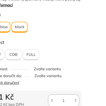
formací
né rozložení tlaku, aby se zajistilo optimální
í koně. Nastavuje se jednoduše na obou
ček.
a
h nátylníku. Hodí se k naší fleece dece
ara
 blue
black
st
Y
COB
FULL
nost
Zvolte variantu
 doručit do:
Zvolte variantu
ti doručení
1 Kč
2 Kč bez DPH