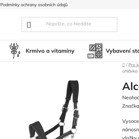
Podmínky ochrany osobních údajů
Blog
Hodnocení obcho
Krmivo a vitamíny
Vybavení st
Domů
/
Pro 
ohlávka
Alc
Průměr
Neoho
hodnoc
Značka
produk
Vysoce
je
nánosn
0,0
vložky 