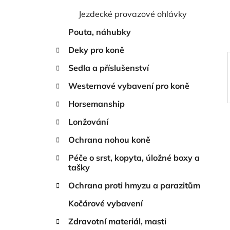
í
Jezdecké provazové ohlávky
p
a
Pouta, náhubky
n
Deky pro koně
e
Sedla a příslušenství
l
Westernové vybavení pro koně
Horsemanship
Lonžování
Ochrana nohou koně
Péče o srst, kopyta, úložné boxy a
tašky
Ochrana proti hmyzu a parazitům
Kočárové vybavení
Zdravotní materiál, masti