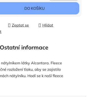
ena:
DO KOŠÍKU
Zeptat se
Hlídat
t
Ostatní informace
nátylníkem látky Alcantara. Fleece
é rozložení tlaku, aby se zajistilo
ách nátylníku. Hodí se k naší fleece