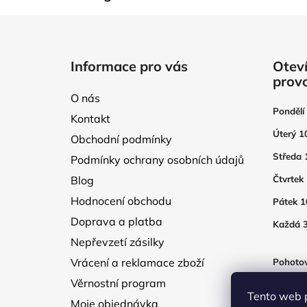
Z
á
Informace pro vás
Oteví
p
prov
a
O nás
t
Pondělí
Kontakt
í
Úterý 1
Obchodní podmínky
Středa 
Podmínky ochrany osobních údajů
Blog
Čtvrtek
Hodnocení obchodu
Pátek 1
Doprava a platba
Každá 3
Nepřevzetí zásilky
Vrácení a reklamace zboží
Pohotov
otevřen
Věrnostní program
250Kč
Tento web 
Moje objednávka