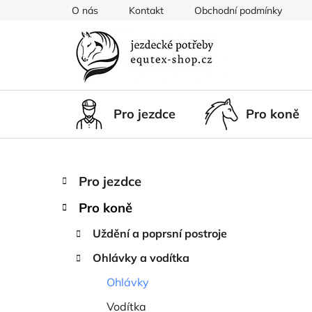
Přejít
O nás
Kontakt
Obchodní podmínky
na
obsah
Pro jezdce
Pro koně
P
K
Přeskočit
Pro jezdce
a
kategorie
o
t
Pro koně
s
e
t
g
Uždění a poprsní postroje
r
o
Ohlávky a vodítka
a
r
i
n
Ohlávky
e
n
Vodítka