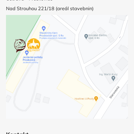
Nad Strouhou 221/18 (areál stavebnin)