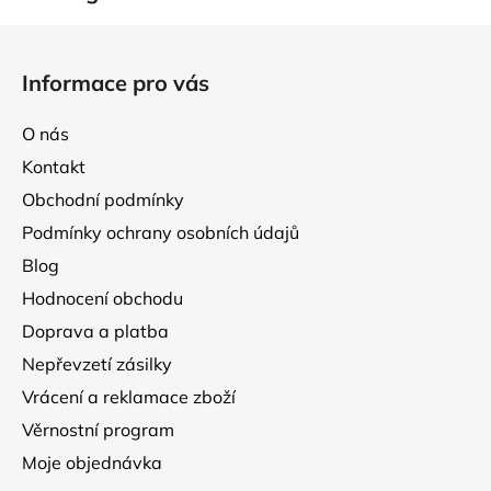
Z
á
Informace pro vás
p
a
O nás
t
Kontakt
í
Obchodní podmínky
Podmínky ochrany osobních údajů
Blog
Hodnocení obchodu
Doprava a platba
Nepřevzetí zásilky
Vrácení a reklamace zboží
Věrnostní program
Moje objednávka