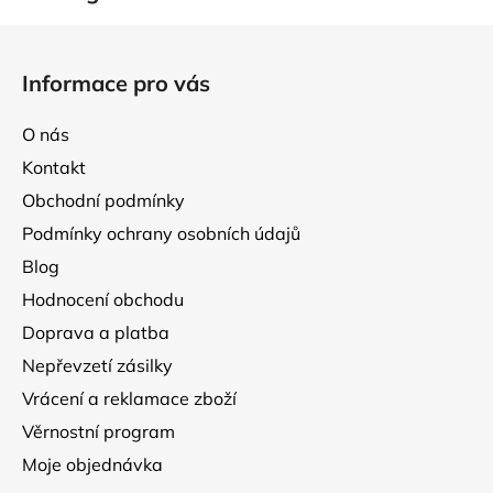
Z
á
Informace pro vás
p
a
O nás
t
Kontakt
í
Obchodní podmínky
Podmínky ochrany osobních údajů
Blog
Hodnocení obchodu
Doprava a platba
Nepřevzetí zásilky
Vrácení a reklamace zboží
Věrnostní program
Moje objednávka