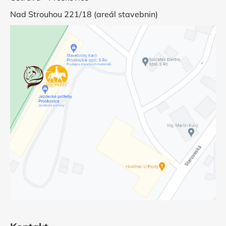
Nad Strouhou 221/18 (areál stavebnin)