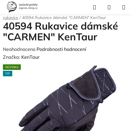
Přejít
Hledat
NÁKUP
na
Domů
/
Pro jezdce
/
Jezdecké oblečení
/
Rukavice
/
Zimní a thermo
KOŠÍK
obsah
rukavice
/
40594 Rukavice dámské "CARMEN" KenTaur
40594 Rukavice dámské
"CARMEN" KenTaur
Průměrné
Neohodnoceno
Podrobnosti hodnocení
hodnocení
Značka:
KenTaur
produktu
NOVINKA
je
TIP
0,0
z
5
hvězdiček.