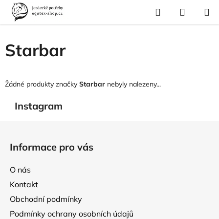
Přejít
Hledat
NÁKUP
na
Domů
/
Prodávané značky
/
Starbar
KOŠÍK
obsah
Starbar
Žádné produkty značky
Starbar
nebyly nalezeny...
Instagram
Z
á
Informace pro vás
p
a
O nás
t
Kontakt
í
Obchodní podmínky
Podmínky ochrany osobních údajů