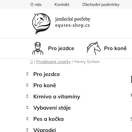
Přejít
O nás
Kontakt
Obchodní podmínky
na
obsah
Pro jezdce
Pro koně
Domů
/
Prodávané značky
/
Henry Schein
P
K
Přeskočit
Pro jezdce
a
kategorie
o
t
Pro koně
s
e
t
g
Krmivo a vitamíny
r
o
Vybavení stáje
a
r
i
n
Pes a kočka
e
n
Výprodej