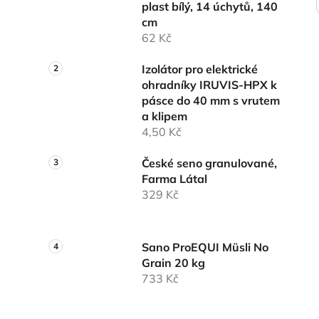
plast bílý, 14 úchytů, 140
cm
62 Kč
Izolátor pro elektrické
ohradníky IRUVIS-HPX k
pásce do 40 mm s vrutem
a klipem
4,50 Kč
České seno granulované,
Farma Látal
329 Kč
Sano ProEQUI Müsli No
Grain 20 kg
733 Kč