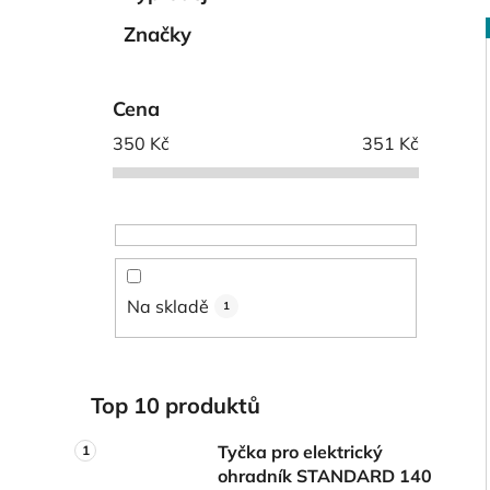
í
p
Značky
a
n
i
Cena
e
l
350
Kč
351
Kč
Na skladě
1
Top 10 produktů
Tyčka pro elektrický
ohradník STANDARD 140