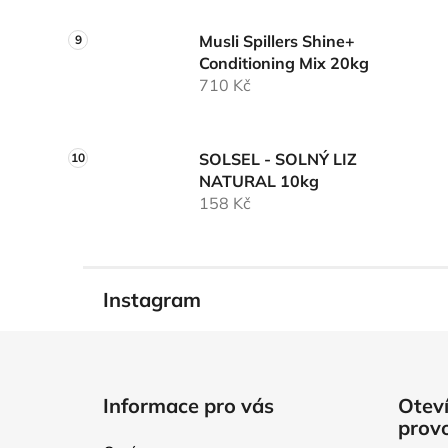
Musli Spillers Shine+
Conditioning Mix 20kg
710 Kč
SOLSEL - SOLNÝ LIZ
NATURAL 10kg
158 Kč
Instagram
Z
á
Informace pro vás
Oteví
p
prov
a