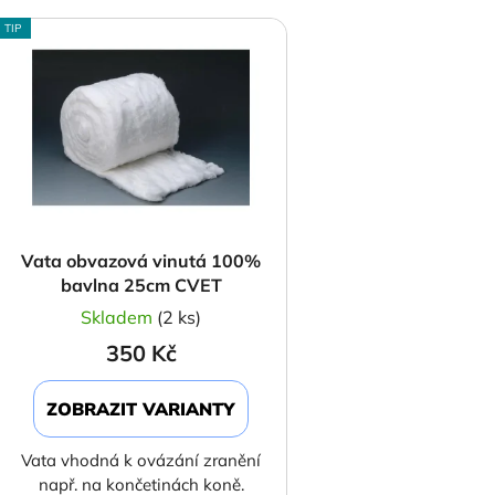
V
TIP
ý
p
s
p
r
o
d
Vata obvazová vinutá 100%
u
bavlna 25cm CVET
k
Skladem
(2 ks)
t
350 Kč
ů
ZOBRAZIT VARIANTY
Vata vhodná k ovázání zranění
např. na končetinách koně.