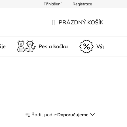
Přihlášení
Registrace
du
Doprava a platba
Nepřevzetí zásilky
Vrácení a r
PRÁZDNÝ KOŠÍK
NÁKUPNÍ
KOŠÍK
áje
Pes a kočka
Výprodej
Ř
Řadit podle:
Doporučujeme
a
z