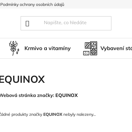
Podmínky ochrany osobních údajů
Blog
Hodnocení obcho
Krmivo a vitamíny
Vybavení st
EQUINOX
Webová stránka značky:
EQUINOX
Žádné produkty značky
EQUINOX
nebyly nalezeny...