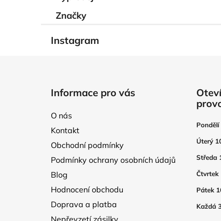
í
p
Značky
a
n
Instagram
e
l
Z
á
Informace pro vás
Oteví
p
prov
a
O nás
t
Pondělí
Kontakt
í
Úterý 1
Obchodní podmínky
Středa 
Podmínky ochrany osobních údajů
Blog
Čtvrtek
Hodnocení obchodu
Pátek 1
Doprava a platba
Každá 3
Nepřevzetí zásilky