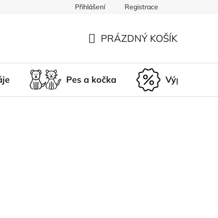
Přihlášení
Registrace
du
Doprava a platba
Nepřevzetí zásilky
Vrácení a r
PRÁZDNÝ KOŠÍK
NÁKUPNÍ
KOŠÍK
áje
Pes a kočka
Výprodej