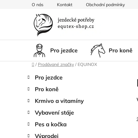
Přejít
O nás
Kontakt
Obchodní podmínky
na
obsah
Pro jezdce
Pro koně
Domů
/
Prodávané značky
/
EQUINOX
P
K
Přeskočit
Pro jezdce
a
kategorie
o
t
Pro koně
s
e
t
g
Krmivo a vitamíny
r
o
Vybavení stáje
a
r
i
n
Pes a kočka
e
n
Výprodej