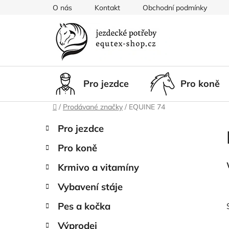
Přejít
O nás
Kontakt
Obchodní podmínky
na
obsah
Pro jezdce
Pro koně
Domů
/
Prodávané značky
/
EQUINE 74
P
K
Přeskočit
Pro jezdce
a
kategorie
o
t
Pro koně
s
e
t
g
Krmivo a vitamíny
r
o
Vybavení stáje
a
r
i
n
Pes a kočka
e
n
Výprodej