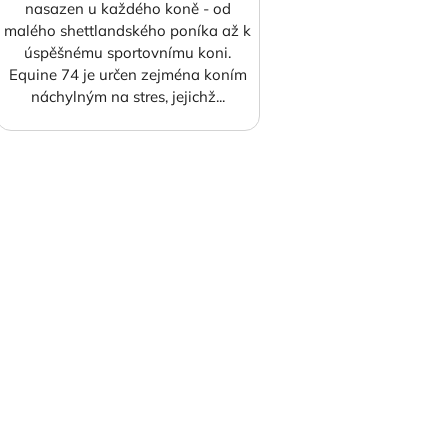
nasazen u každého koně - od
malého shettlandského poníka až k
úspěšnému sportovnímu koni.
Equine 74 je určen zejména koním
náchylným na stres, jejichž...
O
v
l
á
d
a
c
í
p
r
v
k
y