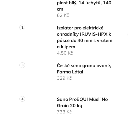
plast bílý, 14 úchytů, 140
cm
62 Kč
Izolátor pro elektrické
ohradníky IRUVIS-HPX k
pásce do 40 mm s vrutem
a klipem
4,50 Kč
České seno granulované,
Farma Látal
329 Kč
Sano ProEQUI Müsli No
Grain 20 kg
733 Kč