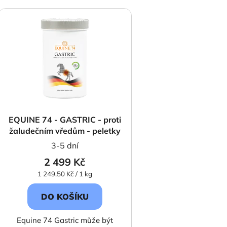
V
ý
p
s
p
r
o
d
EQUINE 74 - GASTRIC - proti
u
žaludečním vředům - peletky
k
3-5 dní
t
2 499 Kč
ů
Měrná
1 249,50 Kč / 1 kg
cena:
DO KOŠÍKU
Equine 74 Gastric může být