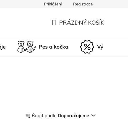
Přihlášení
Registrace
du
Doprava a platba
Nepřevzetí zásilky
Vrácení a r
PRÁZDNÝ KOŠÍK
NÁKUPNÍ
KOŠÍK
áje
Pes a kočka
Výprodej
Ř
Řadit podle:
Doporučujeme
a
z