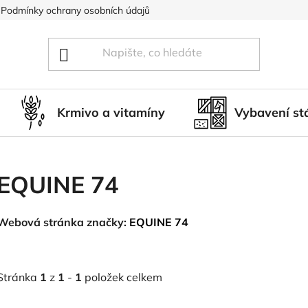
Podmínky ochrany osobních údajů
Blog
Hodnocení obcho
Krmivo a vitamíny
Vybavení st
EQUINE 74
Webová stránka značky:
EQUINE 74
Stránka
1
z
1
-
1
položek celkem