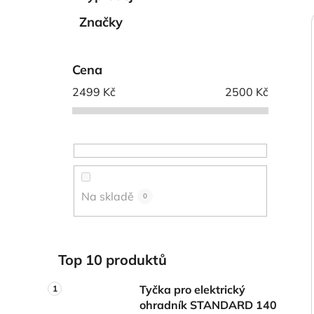
í
p
Značky
a
n
i
Cena
e
l
2499
Kč
2500
Kč
Na skladě
0
Top 10 produktů
Tyčka pro elektrický
ohradník STANDARD 140