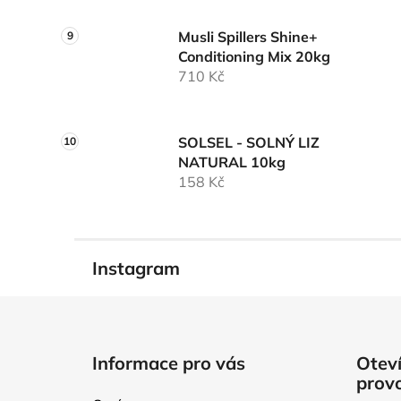
Musli Spillers Shine+
Conditioning Mix 20kg
710 Kč
SOLSEL - SOLNÝ LIZ
NATURAL 10kg
158 Kč
Instagram
Z
á
Informace pro vás
Oteví
p
prov
a