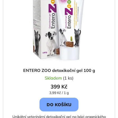
i
p
s
r
p
o
r
d
o
u
d
k
u
t
k
ů
t
ů
ENTERO ZOO detoxikační gel 100 g
Skladem
(1 ks)
399 Kč
Měrná
3,99 Kč / 1 g
cena:
DO KOŠÍKU
Unikátní veterinární detoxikační gel na bázi organického