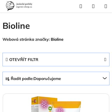
Přejít
Hledat
NÁKUP
na
Domů
/
Prodávané značky
/
Bioline
KOŠÍK
obsah
Bioline
Webová stránka značky:
Bioline
OTEVŘÍT FILTR
Ř
Řadit podle:
Doporučujeme
a
z
V
e
ý
n
p
í