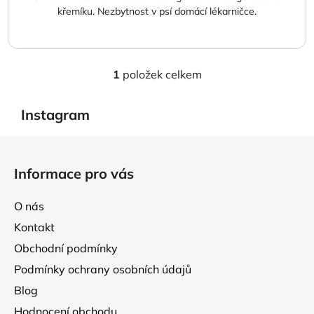
křemíku. Nezbytnost v psí domácí lékarničce.
1
položek celkem
O
v
l
Instagram
á
d
Z
a
á
Informace pro vás
c
p
í
a
p
O nás
t
r
Kontakt
í
v
Obchodní podmínky
k
y
Podmínky ochrany osobních údajů
v
Blog
ý
p
Hodnocení obchodu