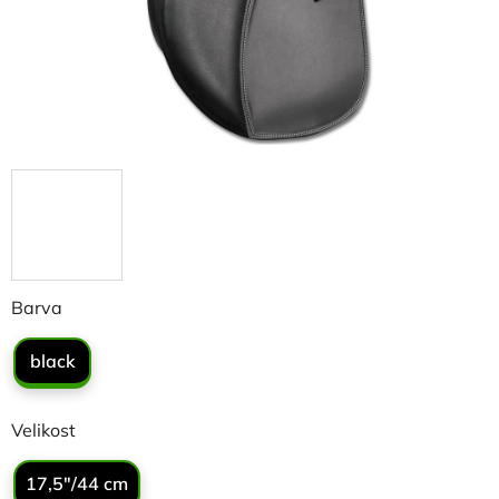
Barva
black
Velikost
17,5"/44 cm