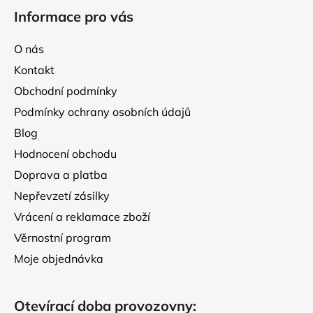
á
Informace pro vás
p
a
O nás
t
Kontakt
í
Obchodní podmínky
Podmínky ochrany osobních údajů
Blog
Hodnocení obchodu
Doprava a platba
Nepřevzetí zásilky
Vrácení a reklamace zboží
Věrnostní program
Moje objednávka
Otevírací doba provozovny: