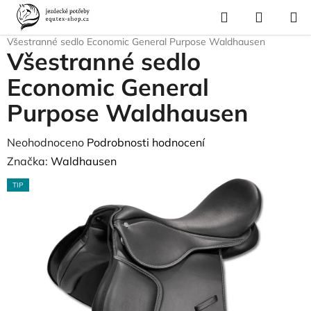
Přejít
Hledat
NÁKUP
na
Domů
/
Pro koně
/
Sedla a příslušenství
/
Sedla a jezdecké pady
/
KOŠÍK
obsah
Všestranné sedlo Economic General Purpose Waldhausen
Všestranné sedlo
Economic General
Purpose Waldhausen
Průměrné
Neohodnoceno
Podrobnosti hodnocení
hodnocení
Značka:
Waldhausen
produktu
TIP
je
0,0
z
5
hvězdiček.