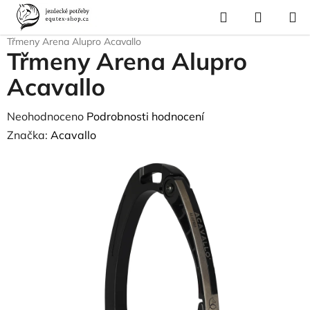
Přejít
Hledat
NÁKUP
na
Domů
/
Pro koně
/
Sedla a příslušenství
/
Třmeny a třmenové řemeny
/
KOŠÍK
obsah
Třmeny Arena Alupro Acavallo
Třmeny Arena Alupro
Acavallo
Průměrné
Neohodnoceno
Podrobnosti hodnocení
hodnocení
Značka:
Acavallo
produktu
je
0,0
z
5
hvězdiček.