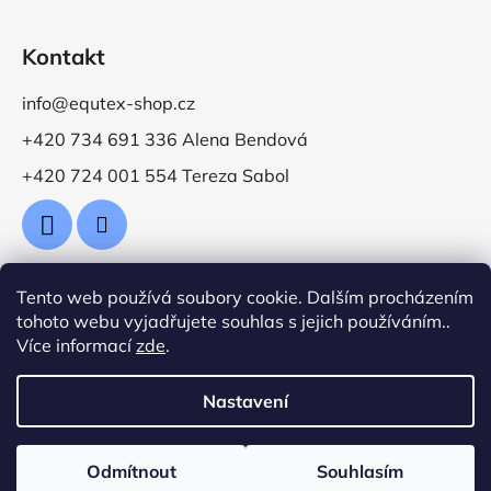
Kontakt
info@equtex-shop.cz
+420 734 691 336 Alena Bendová
+420 724 001 554 Tereza Sabol
Tento web používá soubory cookie. Dalším procházením
Přijímáme online platby
tohoto webu vyjadřujete souhlas s jejich používáním..
Více informací
zde
.
Nastavení
Vytvořil Shoptet
Odmítnout
Souhlasím
Copyright 2026
Jezdecké potřeby EquTex
. Všechna