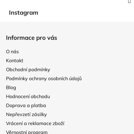
Instagram
Z
á
Informace pro vás
p
a
O nás
t
Kontakt
í
Obchodní podmínky
Podmínky ochrany osobních údajů
Blog
Hodnocení obchodu
Doprava a platba
Nepřevzetí zásilky
Vrácení a reklamace zboží
Věrnostní program