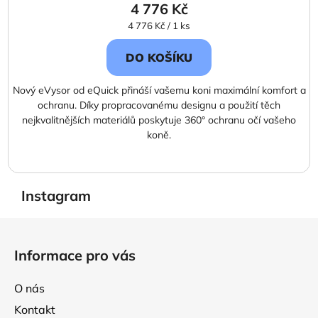
4 776 Kč
Měrná
4 776 Kč / 1 ks
cena:
DO KOŠÍKU
Nový eVysor od eQuick přináší vašemu koni maximální komfort a
ochranu. Díky propracovanému designu a použití těch
nejkvalitnějších materiálů poskytuje 360° ochranu očí vašeho
koně.
Instagram
Z
á
Informace pro vás
p
a
O nás
t
Kontakt