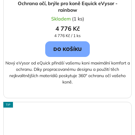
Ochrana očí, brýle pro koně Equick eVysor -
rainbow
Skladem
(1 ks)
4 776 Kč
Měrná
4 776 Kč / 1 ks
cena:
DO KOŠÍKU
Nový eVysor od eQuick přináší vašemu koni maximální komfort a
ochranu. Díky propracovanému designu a použití těch
nejkvalitnějších materiálů poskytuje 360° ochranu očí vašeho
koně.
TIP