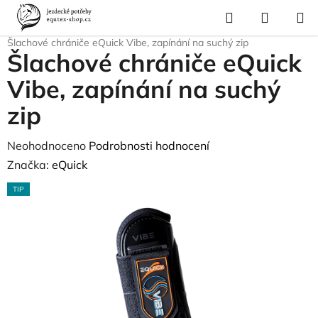
Přejít
Hledat
NÁKUP
na
Domů
/
Pro koně
/
Ochrana nohou koně
/
Chrániče a šlachovky
/
KOŠÍK
obsah
Šlachové chrániče eQuick Vibe, zapínání na suchý zip
Šlachové chrániče eQuick
Vibe, zapínání na suchý
zip
Průměrné
Neohodnoceno
Podrobnosti hodnocení
hodnocení
Značka:
eQuick
produktu
TIP
je
0,0
z
5
hvězdiček.