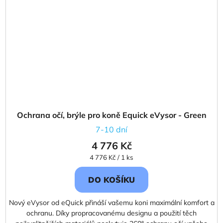
Ochrana očí, brýle pro koně Equick eVysor - Green
7-10 dní
4 776 Kč
Měrná
4 776 Kč / 1 ks
cena:
DO KOŠÍKU
Nový eVysor od eQuick přináší vašemu koni maximální komfort a
ochranu. Díky propracovanému designu a použití těch