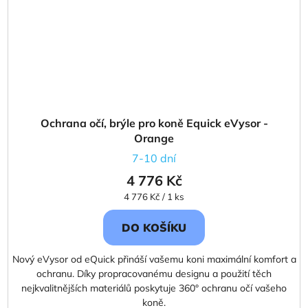
Ochrana očí, brýle pro koně Equick eVysor -
Orange
7-10 dní
4 776 Kč
Měrná
4 776 Kč / 1 ks
cena:
DO KOŠÍKU
Nový eVysor od eQuick přináší vašemu koni maximální komfort a
ochranu. Díky propracovanému designu a použití těch
nejkvalitnějších materiálů poskytuje 360° ochranu očí vašeho
koně.