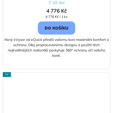
7-10 dní
4 776 Kč
Měrná
4 776 Kč / 1 ks
cena:
DO KOŠÍKU
Nový eVysor od eQuick přináší vašemu koni maximální komfort a
ochranu. Díky propracovanému designu a použití těch
nejkvalitnějších materiálů poskytuje 360° ochranu očí vašeho
koně.
TIP