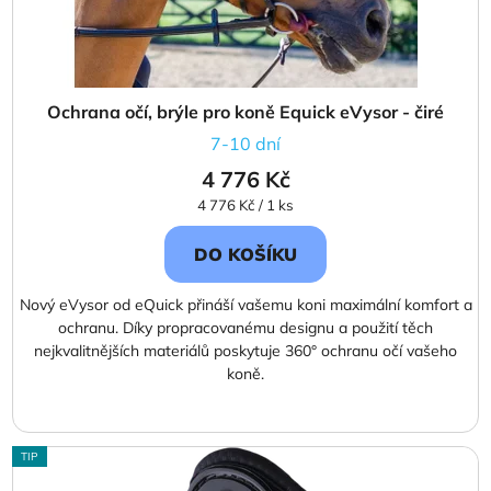
Ochrana očí, brýle pro koně Equick eVysor - čiré
7-10 dní
4 776 Kč
Měrná
4 776 Kč / 1 ks
cena:
DO KOŠÍKU
Nový eVysor od eQuick přináší vašemu koni maximální komfort a
ochranu. Díky propracovanému designu a použití těch
nejkvalitnějších materiálů poskytuje 360° ochranu očí vašeho
koně.
TIP