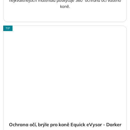
nejkvalitnějších materiálů poskytuje 360° ochranu očí vašeho
koně.
TIP
Ochrana očí, brýle pro koně Equick eVysor - Darker