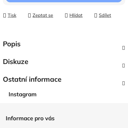
Tisk
Zeptat se
Hlídat
Sdílet
Popis
Diskuze
Ostatní informace
Instagram
Z
á
Informace pro vás
p