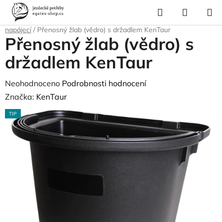
Přejít
Hledat
NÁKUP
na
Domů
/
Vybavení stáje
/
Krmení a napájení
/
Závěsné žlaby krmné a
KOŠÍK
obsah
napájecí
/
Přenosný žlab (vědro) s držadlem KenTaur
Přenosný žlab (vědro) s
držadlem KenTaur
Průměrné
Neohodnoceno
Podrobnosti hodnocení
hodnocení
Značka:
KenTaur
produktu
TIP
je
0,0
z
5
hvězdiček.