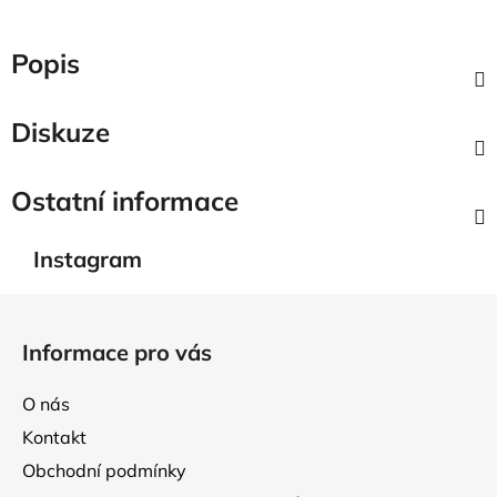
Popis
Diskuze
Ostatní informace
Instagram
Z
á
Informace pro vás
p
a
O nás
t
Kontakt
í
Obchodní podmínky