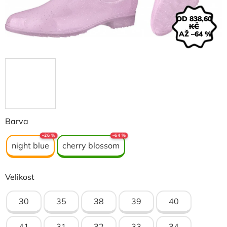
OD 838,60
KČ
AŽ –64 %
Barva
–26 %
–64 %
night blue
cherry blossom
Velikost
30
35
38
39
40
41
31
32
33
34