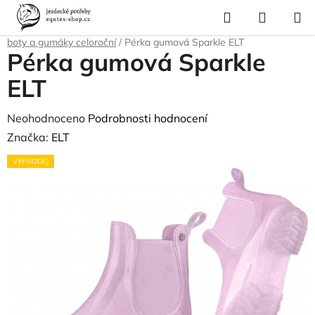
Přejít
Hledat
NÁKUP
na
Domů
/
Pro jezdce
/
Jezdecké vybavení
/
Jezdecké boty a pérka
/
Pérka,
KOŠÍK
obsah
boty a gumáky celoroční
/
Pérka gumová Sparkle ELT
Pérka gumová Sparkle
ELT
Průměrné
Neohodnoceno
Podrobnosti hodnocení
hodnocení
Značka:
ELT
produktu
VÝPRODEJ
je
0,0
z
5
hvězdiček.