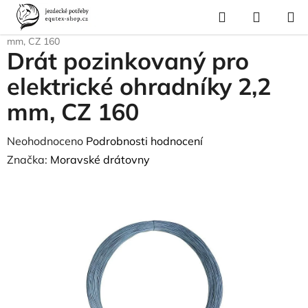
Přejít
Hledat
NÁKUP
na
Domů
/
Vybavení stáje
/
Drát pozinkovaný pro elektrické ohradníky 2,2
KOŠÍK
obsah
mm, CZ 160
Drát pozinkovaný pro
elektrické ohradníky 2,2
mm, CZ 160
Průměrné
Neohodnoceno
Podrobnosti hodnocení
hodnocení
Značka:
Moravské drátovny
produktu
je
0,0
z
5
hvězdiček.