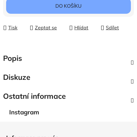
Měrná cena:
DO KOŠÍKU
Tisk
Zeptat se
Hlídat
Sdílet
Popis
Diskuze
Ostatní informace
Instagram
Z
á