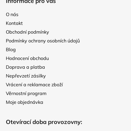
Informace pro vás
p
a
O nás
t
Kontakt
í
Obchodní podmínky
Podmínky ochrany osobních údajů
Blog
Hodnocení obchodu
Doprava a platba
Nepřevzetí zásilky
Vrácení a reklamace zboží
Věrnostní program
Moje objednávka
Otevírací doba provozovny: