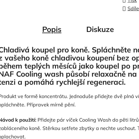
Tisk
Sdíle
Popis
Diskuze
Chladivá koupel pro koně. Spláchněte n
z vašeho koně chladivou koupení bez o
během teplých měsíců jako koupel po prá
NAF Cooling wash působí relaxačně na 
tenzi a pomáhá rychlejší regeneraci.
Produkt ve formě koncentrátu. Jednoduše přidejte dvě plná ví
opláchněte. Přípravek mírně pění.
Návod k použití:
Přidejte pár víček Cooling Wash do pěti lit
zabláceného koně. Stěrkou setřete zbytky a nechte uschout. 
oplachovat.