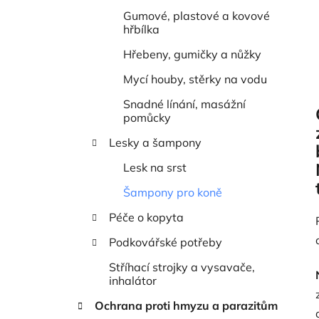
Gumové, plastové a kovové
hřbílka
Hřebeny, gumičky a nůžky
Mycí houby, stěrky na vodu
Snadné línání, masážní
pomůcky
Lesky a šampony
Lesk na srst
Šampony pro koně
Péče o kopyta
Podkovářské potřeby
Stříhací strojky a vysavače,
inhalátor
Ochrana proti hmyzu a parazitům