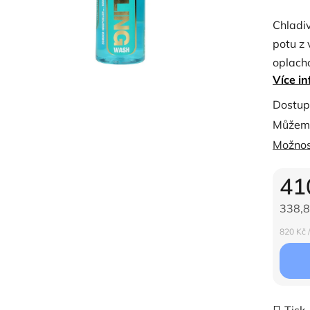
produk
Chladi
je
potu z
0,0
oplach
z
Více in
jako ko
5
Coolin
hvězdi
Dostup
uvolňuj
Můžeme
Možnos
41
338,8
Měrná c
820 Kč /