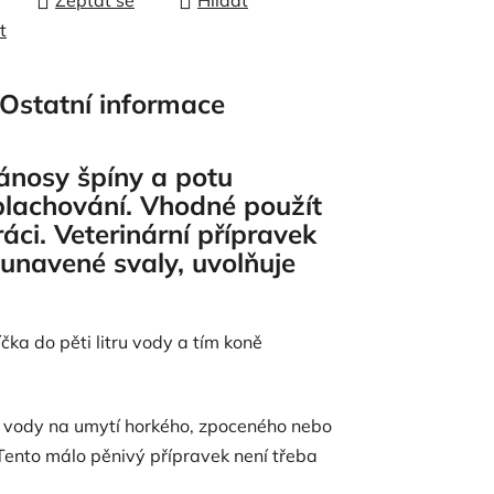
Zeptat se
Hlídat
t
Ostatní informace
ánosy špíny a potu
plachování. Vhodné použít
ci. Veterinární přípravek
unavené svaly, uvolňuje
čka do pěti litru vody a tím koně
rů vody na umytí horkého, zpoceného nebo
Tento málo pěnivý přípravek není třeba