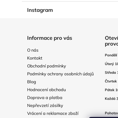
Instagram
Z
á
Informace pro vás
Oteví
p
prov
a
O nás
t
Pondělí
Kontakt
í
Úterý 1
Obchodní podmínky
Středa 
Podmínky ochrany osobních údajů
Blog
Čtvrtek
Hodnocení obchodu
Pátek 1
Doprava a platba
Každá 3
Nepřevzetí zásilky
Vrácení a reklamace zboží
Pohotov