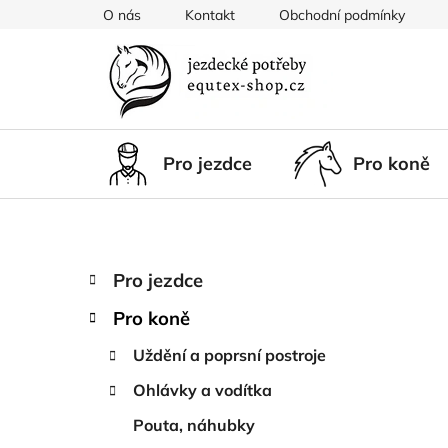
Přejít
O nás
Kontakt
Obchodní podmínky
na
obsah
Pro jezdce
Pro koně
P
K
Přeskočit
Pro jezdce
a
kategorie
o
t
Pro koně
s
e
t
g
Uždění a poprsní postroje
r
o
Ohlávky a vodítka
a
r
i
n
Pouta, náhubky
e