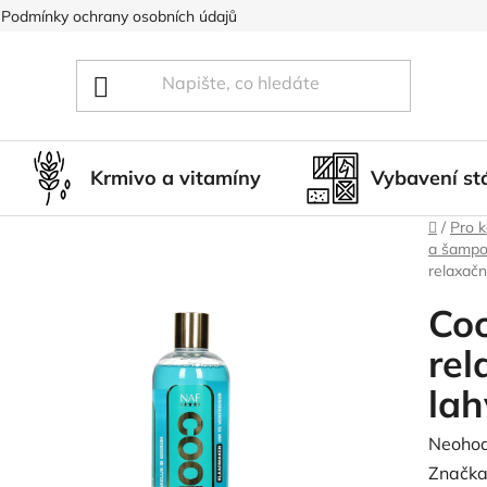
Podmínky ochrany osobních údajů
Blog
Hodnocení obcho
Krmivo a vitamíny
Vybavení st
Domů
/
Pro 
a šamp
relaxačn
Coo
rel
lah
Průměr
Neoho
hodnoc
Značka