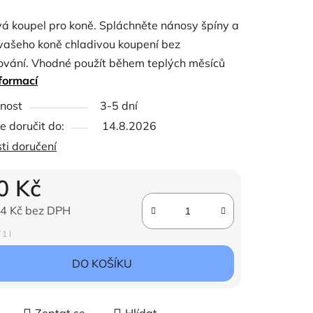
tu
vá koupel pro koně. Spláchněte nánosy špíny a
 vašeho koně chladivou koupení bez
ování. Vhodné použít během teplých měsíců
formací
upel po práci. Veterinární přípravek NAF
g wash působí relaxačně na unavené svaly,
ček.
nost
3-5 dní
e tenzi a pomáhá rychlejší regeneraci.
 doručit do:
14.8.2026
ti doručení
0 Kč
4 Kč bez DPH
ena:
 1 l
DO KOŠÍKU