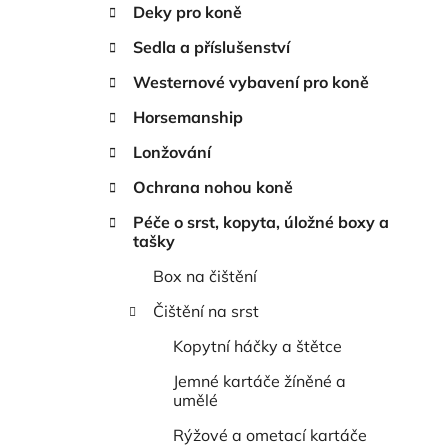
n
Deky pro koně
í
Sedla a příslušenství
p
a
Westernové vybavení pro koně
n
Horsemanship
e
Lonžování
l
Ochrana nohou koně
Péče o srst, kopyta, úložné boxy a
tašky
Box na čištění
Čištění na srst
Kopytní háčky a štětce
Jemné kartáče žíněné a
umělé
Rýžové a ometací kartáče