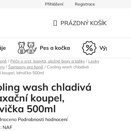
Přihlášení
Registrace
du
Doprava a platba
Nepřevzetí zásilky
Vrácení a r
PRÁZDNÝ KOŠÍK
NÁKUPNÍ
KOŠÍK
áje
Pes a kočka
Výprodej
koně
/
Péče o srst, kopyta, úložné boxy a tašky
/
Lesky
ony
/
Šampony pro koně
/
Cooling wash chladivá
í koupel, lahvička 500ml
ling wash chladivá
axační koupel,
vička 500ml
né
dnoceno
Podrobnosti hodnocení
ení
:
NAF