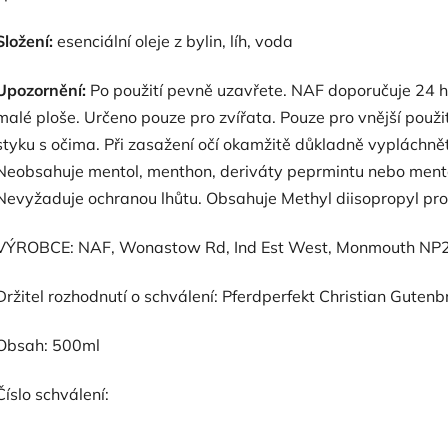
Složení:
esenciální oleje z bylin, líh, voda
Upozornění:
Po použití pevně uzavřete. NAF doporučuje 24 h
malé ploše. Určeno pouze pro zvířata. Pouze pro vnější použit
styku s očima. Při zasažení očí okamžitě důkladně vypláchně
Neobsahuje mentol, menthon, deriváty peprmintu nebo mento
Nevyžaduje ochranou lhůtu. Obsahuje Methyl diisopropyl pr
VÝROBCE: NAF, Wonastow Rd, Ind Est West, Monmouth NP25 
Držitel rozhodnutí o schválení: Pferdperfekt Christian Guten
Obsah: 500ml
Číslo schválení: