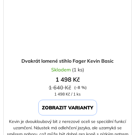
Dvakrát lomené stihlo Fager Kevin Basic
Skladem
(1 ks)
1 498 Kč
1 640 Kč
(–8 %)
Měrná
1 498 Kč / 1 ks
cena:
ZOBRAZIT VARIANTY
Kevin je dvoukloubový bit z nerezové oceli se speciální funkcí
uzamčení. Náustek má odlehčení jazyka, ale uzamyká se
směrem nahoru, což může být dobré pro koně s nízkým patrem