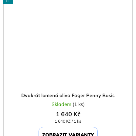
TIP
Dvakrát lomená oliva Fager Penny Basic
Skladem
(1 ks)
1 640 Kč
Měrná
1 640 Kč / 1 ks
cena:
ZOBRAZIT VARIANTY