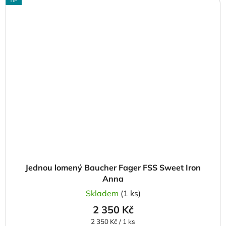
TIP
Jednou lomený Baucher Fager FSS Sweet Iron
Anna
Skladem
(1 ks)
2 350 Kč
Měrná
2 350 Kč / 1 ks