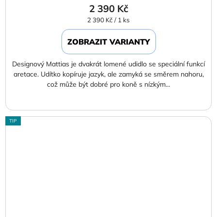
2 390 Kč
Měrná
2 390 Kč / 1 ks
cena:
ZOBRAZIT VARIANTY
Designový Mattias je dvakrát lomené udidlo se speciální funkcí
aretace. Udítko kopíruje jazyk, ale zamyká se směrem nahoru,
což může být dobré pro koně s nízkým...
TIP