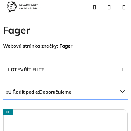
Přejít
Hledat
NÁKUP
na
Domů
/
Prodávané značky
/
Fager
KOŠÍK
obsah
Fager
Webová stránka značky:
Fager
OTEVŘÍT FILTR
Ř
Řadit podle:
Doporučujeme
a
z
V
e
TIP
ý
n
p
í