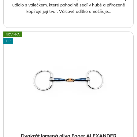
udidlo s válečkem, které pohodlně sedí v hubě a přirozeně
kopíruje její tvar. Válcové udítko umožňuje...
NOVINKA
TIP
Dvakrát lomená oliva Fager ALEXANDER