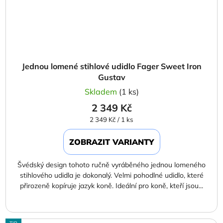
Jednou lomené stihlové udidlo Fager Sweet Iron
Gustav
Skladem
(1 ks)
2 349 Kč
Měrná
2 349 Kč / 1 ks
cena:
ZOBRAZIT VARIANTY
Švédský design tohoto ručně vyráběného jednou lomeného
stihlového udidla je dokonalý. Velmi pohodlné udidlo, které
přirozeně kopíruje jazyk koně. Ideální pro koně, kteří jsou...