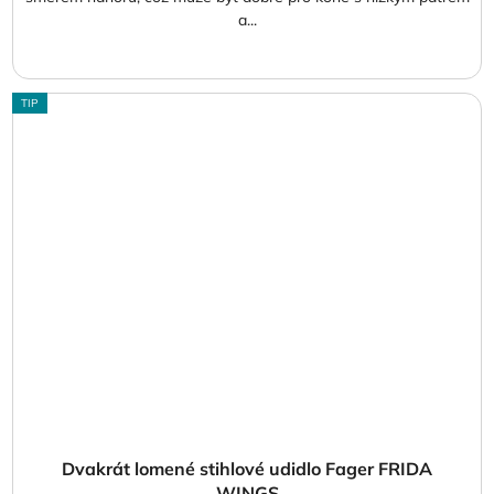
a...
TIP
Dvakrát lomené stihlové udidlo Fager FRIDA
WINGS