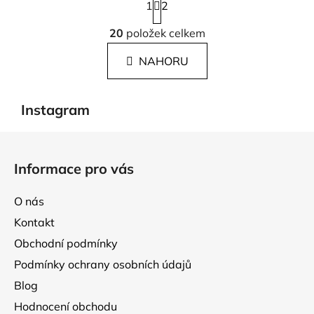
1
t
2
r
O
á
20
položek celkem
v
n
l
k
NAHORU
á
o
d
v
a
á
Instagram
c
n
í
í
Z
p
á
r
Informace pro vás
p
v
k
a
O nás
y
t
v
Kontakt
í
ý
Obchodní podmínky
p
Podmínky ochrany osobních údajů
i
s
Blog
u
Hodnocení obchodu