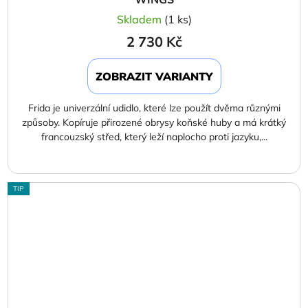
Skladem
(1 ks)
2 730 Kč
ZOBRAZIT VARIANTY
Frida je univerzální udidlo, které lze použít dvěma různými
způsoby. Kopíruje přirozené obrysy koňské huby a má krátký
francouzský střed, který leží naplocho proti jazyku,...
TIP