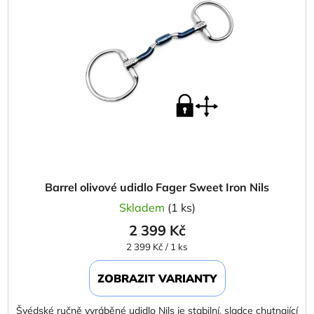
i
p
s
r
p
o
r
d
o
u
d
k
u
t
k
ů
t
ů
Barrel olivové udidlo Fager Sweet Iron Nils
Skladem
(1 ks)
2 399 Kč
Měrná
2 399 Kč / 1 ks
cena:
ZOBRAZIT VARIANTY
Švédské ručně vyráběné udidlo Nils je stabilní, sladce chutnající