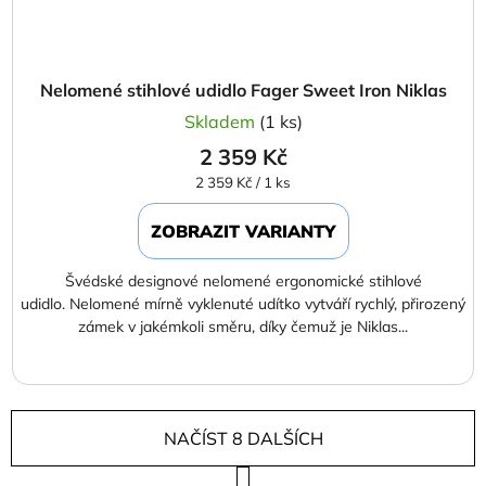
Nelomené stihlové udidlo Fager Sweet Iron Niklas
Skladem
(1 ks)
2 359 Kč
Měrná
2 359 Kč / 1 ks
cena:
ZOBRAZIT VARIANTY
Švédské designové nelomené ergonomické stihlové
udidlo. Nelomené mírně vyklenuté udítko vytváří rychlý, přirozený
zámek v jakémkoli směru, díky čemuž je Niklas...
NAČÍST 8 DALŠÍCH
S