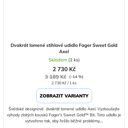
Dvakrát lomené stihlové udidlo Fager Sweet Gold
Axel
Skladem
(1 ks)
2 730 Kč
3 189 Kč
(–14 %)
Měrná
2 730 Kč / 1 ks
cena:
ZOBRAZIT VARIANTY
Švédské designové dvakrát lomené udidlo Axel. Vyzkoušejte
výhody zlatých kousků Fager's Sweet Gold™ Bit. Toto udidlo je
vytvořeno tak, aby řešilo běžné problémy,...