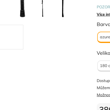
0,0
POZOR:
z
jako o
Více in
5
hvězdi
Barv
Délka 
azure
Veliko
180 
Dostup
Můžeme
Možnos
38