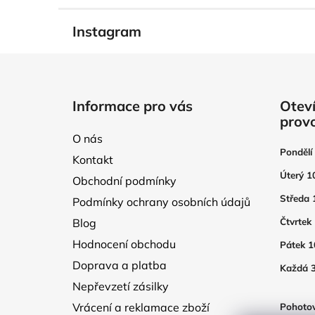
Instagram
Z
á
Informace pro vás
Oteví
p
prov
a
O nás
t
Pondělí
Kontakt
í
Úterý 1
Obchodní podmínky
Středa 
Podmínky ochrany osobních údajů
Blog
Čtvrtek
Hodnocení obchodu
Pátek 1
Doprava a platba
Každá 3
Nepřevzetí zásilky
Vrácení a reklamace zboží
Pohotov