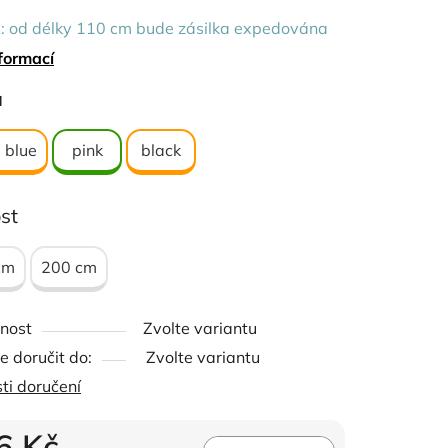
 od délky 110 cm bude zásilka expedována
bjemné zboží
formací
ček.
a
švihu: 250 cm
 blue
pink
black
st
cm
200 cm
nost
Zvolte variantu
 doručit do:
Zvolte variantu
ti doručení
6 Kč