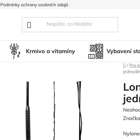
Podmínky ochrany osobních údajů
Blog
Hodnocení obcho
Krmivo a vitamíny
Vybavení st
Domů
/
Pro 
jednodíl
Lon
jed
Průměr
Neoho
hodnoc
Značka
produk
Nylonem
je