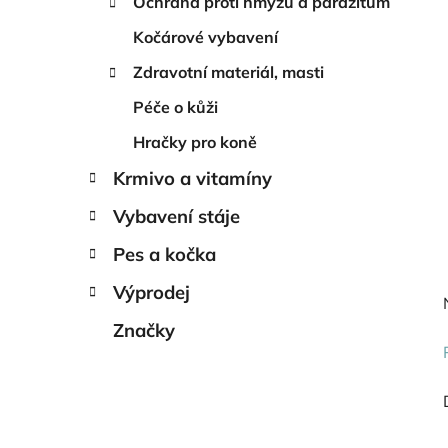
Ochrana proti hmyzu a parazitům
Kočárové vybavení
Zdravotní materiál, masti
Péče o kůži
Hračky pro koně
Krmivo a vitamíny
Vybavení stáje
Pes a kočka
Výprodej
Značky