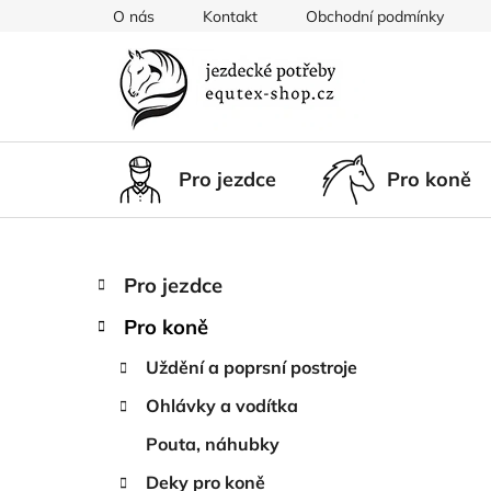
Přejít
O nás
Kontakt
Obchodní podmínky
na
obsah
Pro jezdce
Pro koně
P
K
Přeskočit
Pro jezdce
a
kategorie
o
t
Pro koně
s
e
t
g
Uždění a poprsní postroje
r
o
Ohlávky a vodítka
a
r
i
n
Pouta, náhubky
e
n
Deky pro koně