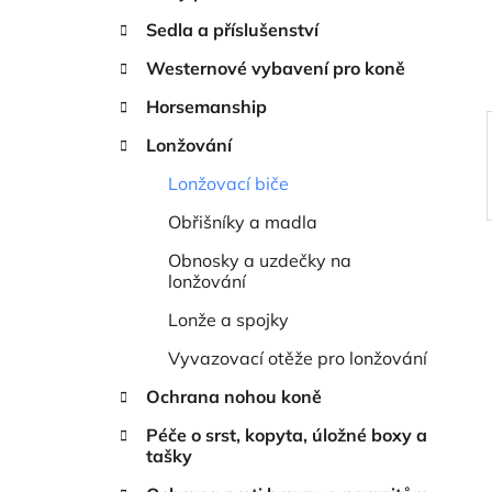
í
Sedla a příslušenství
p
a
Westernové vybavení pro koně
n
Horsemanship
e
Lonžování
l
Lonžovací biče
Obřišníky a madla
Obnosky a uzdečky na
lonžování
Lonže a spojky
Vyvazovací otěže pro lonžování
Ochrana nohou koně
Péče o srst, kopyta, úložné boxy a
tašky