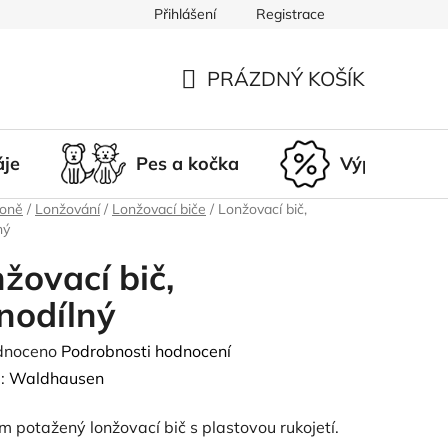
Přihlášení
Registrace
du
Doprava a platba
Nepřevzetí zásilky
Vrácení a r
PRÁZDNÝ KOŠÍK
NÁKUPNÍ
KOŠÍK
áje
Pes a kočka
Výprodej
koně
/
Lonžování
/
Lonžovací biče
/
Lonžovací bič,
ný
žovací bič,
nodílný
né
dnoceno
Podrobnosti hodnocení
ení
:
Waldhausen
tu
 potažený lonžovací bič s plastovou rukojetí.