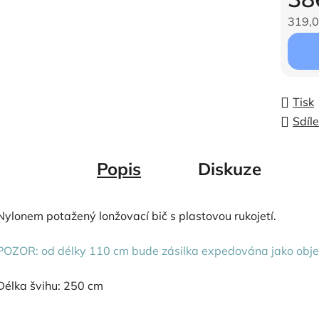
319,0
Měrná c
Tisk
Sdíle
Popis
Diskuze
Nylonem potažený lonžovací bič s plastovou rukojetí.
POZOR: od délky 110 cm bude zásilka expedována jako obj
Délka švihu: 250 cm